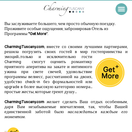
Get More
Вы заслуживаете большего, чем просто обычную поездку.
Проживите особые ощущения, забронировав Отель из
Программы
"Get More”
.
CharmingTuscany.com
, вместе со своими лучшими партнерами,
решила погрузить своих гостей в мир гостеприимства и
эмоций...
только и исключительно гости
Charming смогут оценить романтику
приятного аперитива на закате и интимного
ужина при свете свечей, удовольствие
программы велнесс, рассчитанной на двоих,
удобство check-in без формальностей или
upgrade в более высокую категорию номера...
простые жесты, которые греют душу...
CharmingTuscany.com
желает сделать Ваш отдых особенным,
даря Вам незабываемые впечатления, так, чтобы Вашей
единственной заботой было
наслаждаться каждым его
моментом
.