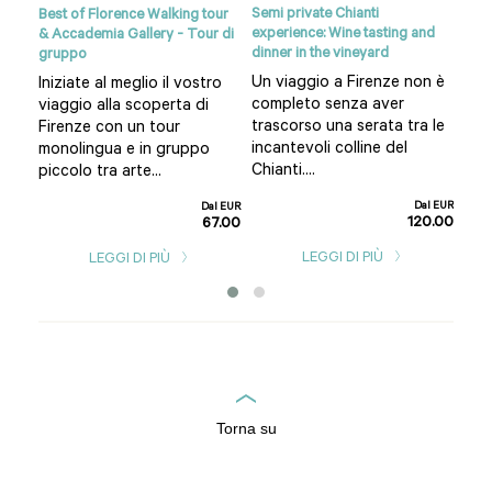
Semi private Chianti
anti
Best of Florence Walking tour
Sien
experience: Wine tasting and
& Accademia Gallery - Tour di
da F
dinner in the vineyard
gruppo
gna
Un 
Un viaggio a Firenze non è
Iniziate al meglio il vostro
:
di 
completo senza aver
viaggio alla scoperta di
lasc
trascorso una serata tra le
Firenze con un tour
lla
sco
incantevoli colline del
monolingua e in gruppo
nost
Chianti....
piccolo tra arte...
l EUR
1.00
Dal EUR
Dal EUR
120.00
67.00
LEGGI DI PIÙ
LEGGI DI PIÙ
Torna su