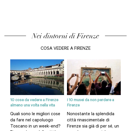
Nei dintorni di Firenze
COSA VEDERE A FIRENZE
10 cose da vedere a Firenze
I 10 musei da non perdere a
Siti
almeno una volta nella vita
Firenze
re
Pia
Quali sono le migliori cose
Nonostante la splendida
del
da fare nel capoluogo
città rinascimentale di
omo
Fir
Toscano in un week-end?
Firenze sia già di per sé, un
è il