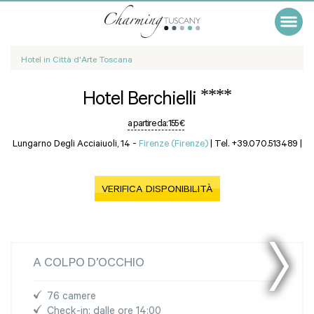
Hotel in Città d'Arte Toscana
****
Hotel Berchielli
a partire da:
155 €
Lungarno Degli Acciaiuoli, 14 -
Firenze (Firenze)
|
Tel. +39.070.513489
|
VERIFICA DISPONIBILITÀ
A COLPO D’OCCHIO
76 camere
Check-in: dalle ore 14:00