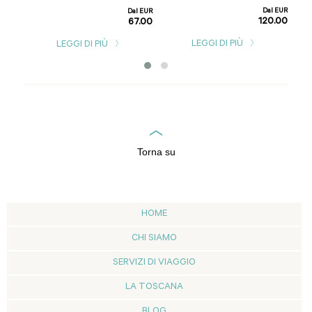
1.00
Dal EUR
Dal EUR
120.00
67.00
LEGGI DI PIÙ
LEGGI DI PIÙ
Torna su
HOME
CHI SIAMO
SERVIZI DI VIAGGIO
LA TOSCANA
BLOG