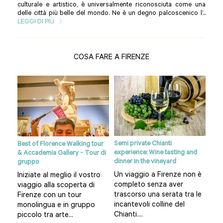
culturale e artistico, è universalmente riconosciuta come una
delle città più belle del mondo. Ne è un degno palcoscenico l’...
LEGGI DI PIÙ
COSA FARE A FIRENZE
Semi private Chianti
anti
Best of Florence Walking tour
Sien
experience: Wine tasting and
& Accademia Gallery - Tour di
da F
dinner in the vineyard
gruppo
gna
Un 
Un viaggio a Firenze non è
Iniziate al meglio il vostro
:
di 
completo senza aver
viaggio alla scoperta di
lasc
trascorso una serata tra le
Firenze con un tour
lla
sco
incantevoli colline del
monolingua e in gruppo
nost
Chianti....
piccolo tra arte...
l EUR