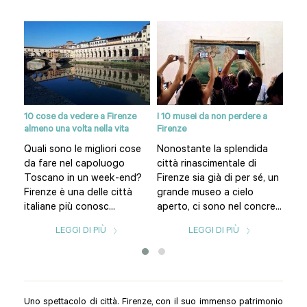
10 cose da vedere a Firenze
I 10 musei da non perdere a
Siti
almeno una volta nella vita
Firenze
re
Pia
Quali sono le migliori cose
Nonostante la splendida
del
da fare nel capoluogo
città rinascimentale di
omo
Fir
Toscano in un week-end?
Firenze sia già di per sé, un
è il
Firenze è una delle città
grande museo a cielo
citt
italiane più conosc...
aperto, ci sono nel concre...
LEGGI DI PIÙ
LEGGI DI PIÙ
Uno spettacolo di città. Firenze, con il suo immenso patrimonio