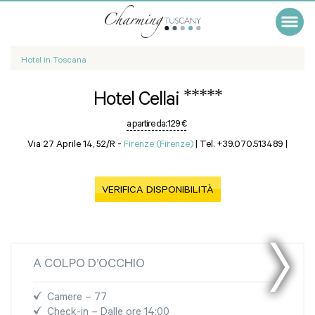
Hotel in Toscana
*****
Hotel Cellai
a partire da:
129 €
Via 27 Aprile 14, 52/R -
Firenze (Firenze)
|
Tel. +39.070.513489
|
VERIFICA DISPONIBILITÀ
A COLPO D’OCCHIO
Camere – 77
Check-in – Dalle ore 14:00