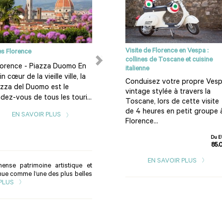
Visite de Florence en Vespa :
es Florence
Le Chianti
collines de Toscane et cuisine
orence - Piazza Duomo En
Qu’est-ce que le Chianti ? L’un
italienne
in cœur de la vieille ville, la
des meilleurs vins au monde et
Conduisez votre propre Ves
azza del Duomo est le
la plus célèbre étiquette
vintage stylée à travers la
dez-vous de tous les touri...
d’Italie. L&rs...
Toscane, lors de cette visite
de 4 heures en petit groupe 
EN SAVOIR PLUS
EN SAVOIR PLUS
Florence...
Du E
85.
EN SAVOIR PLUS
ense patrimoine artistique et
nnue comme l’une des plus belles
 PLUS