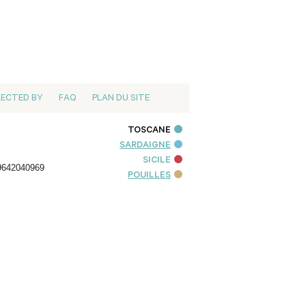
LECTED BY
FAQ
PLAN DU SITE
TOSCANE
SARDAIGNE
SICILE
9642040969
POUILLES