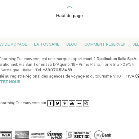
Haut de page
ES DE VOYAGE
LA TOSCANE
BLOG
COMMENT RÉSERVER
SE
harmingTuscany.com est une marque appartenant à
Destination Italia S.p.A.
rationnel: Via San Tommaso D'Aquino, 18 - Primo Piano, Torre Blu I-09134
 Sardaigne - Italie - Tel.
+39.070.513489
0
lé au registre régional des agences de voyage et du tourisme n.110 - P. IVA
TEZ NOUS
CharmingTuscany.com sur