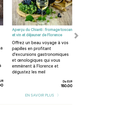
Aperçu du Chianti : fromage toscan
Vol en montgolfière en Tosc
et vin et déjeuner de Florence
Découvrez la campagne
Offrez un beau voyage à vos
toscane sur plusieurs
pa
papilles en profitant
kilomètres à l'occasion d'
d'excursions gastronomiques
d'une heure en montgolfi
et œnologiques qui vous
départ du village de San
à
emmènent à Florence et
dégustez les meil
UR
Du EUR
EN SAVOIR PLUS
00
150.00
EN SAVOIR PLUS