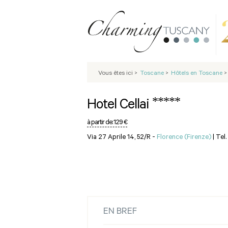
Vous êtes ici
>
Toscane
>
Hôtels en Toscane
>
*****
Hotel Cellai
à partir de:
129 €
Via 27 Aprile 14, 52/R -
Florence (Firenze)
|
Tel
EN BREF