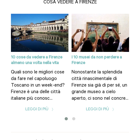
COSA VEDERE A FIRENZE
10 cose da vedere a Firenze
I 10 musei da non perdere a
Siti
almeno una volta nella vita
Firenze
re
Pia
Quali sono le migliori cose
Nonostante la splendida
del
da fare nel capoluogo
città rinascimentale di
omo
Fir
Toscano in un week-end?
Firenze sia già di per sé, un
è il
Firenze è una delle città
grande museo a cielo
citt
italiane più conosc...
aperto, ci sono nel concre...
LEGGI DI PIÙ
LEGGI DI PIÙ