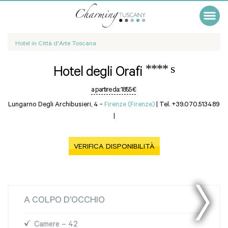
Hotel in Città d'Arte Toscana
**** s
Hotel degli Orafi
a partire da:
185.5 €
Lungarno Degli Archibusieri, 4 -
Firenze (Firenze)
|
Tel. +39.070.513489
|
VERIFICA DISPONIBILITÀ
A COLPO D’OCCHIO
Camere – 42