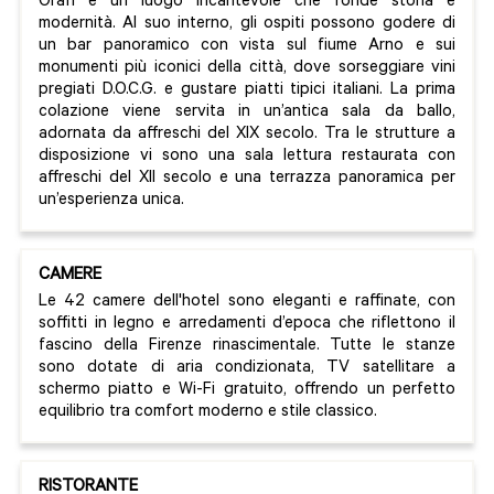
Orafi è un luogo incantevole che fonde storia e
modernità. Al suo interno, gli ospiti possono godere di
un bar panoramico con vista sul fiume Arno e sui
monumenti più iconici della città, dove sorseggiare vini
pregiati D.O.C.G. e gustare piatti tipici italiani. La prima
colazione viene servita in un’antica sala da ballo,
adornata da affreschi del XIX secolo. Tra le strutture a
disposizione vi sono una sala lettura restaurata con
affreschi del XII secolo e una terrazza panoramica per
un’esperienza unica.
CAMERE
Le 42 camere dell'hotel sono eleganti e raffinate, con
soffitti in legno e arredamenti d’epoca che riflettono il
fascino della Firenze rinascimentale. Tutte le stanze
sono dotate di aria condizionata, TV satellitare a
schermo piatto e Wi-Fi gratuito, offrendo un perfetto
equilibrio tra comfort moderno e stile classico.
RISTORANTE