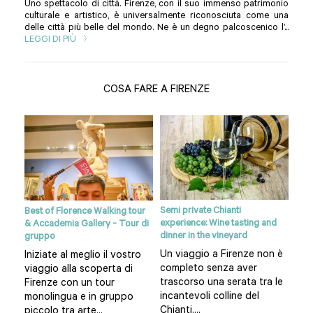
Uno spettacolo di città. Firenze, con il suo immenso patrimonio
culturale e artistico, è universalmente riconosciuta come una
delle città più belle del mondo. Ne è un degno palcoscenico l’...
LEGGI DI PIÙ
COSA FARE A FIRENZE
Semi private Chianti
anti
Best of Florence Walking tour
Sien
experience: Wine tasting and
& Accademia Gallery - Tour di
da F
dinner in the vineyard
gruppo
gna
Un 
Un viaggio a Firenze non è
Iniziate al meglio il vostro
:
di 
completo senza aver
viaggio alla scoperta di
lasc
trascorso una serata tra le
Firenze con un tour
lla
sco
incantevoli colline del
monolingua e in gruppo
nost
Chianti....
piccolo tra arte...