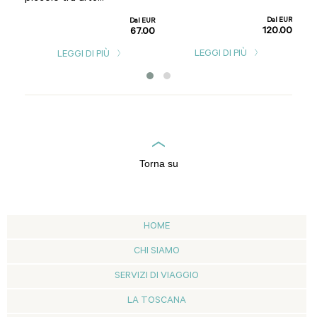
l EUR
1.00
Dal EUR
Dal EUR
120.00
67.00
LEGGI DI PIÙ
LEGGI DI PIÙ
Torna su
HOME
CHI SIAMO
SERVIZI DI VIAGGIO
LA TOSCANA