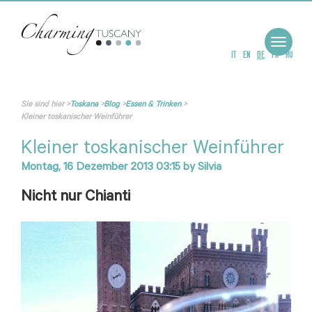
Toggle
navigat
IT
EN
DE
FR
RU
Sie sind hier
>
Toskana
>
Blog
>
Essen & Trinken
>
Kleiner toskanischer Weinführer
Kleiner toskanischer Weinführer
Montag, 16 Dezember 2013 03:15
by
Silvia
Nicht nur Chianti