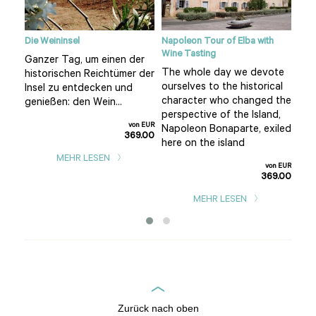
Die Weininsel
Napoleon Tour of Elba with
Tou
Wine Tasting
Port
Ganzer Tag, um einen der
The whole day we devote
One
historischen Reichtümer der
lage
ourselves to the historical
dev
Insel zu entdecken und
te
character who changed the
kno
genießen: den Wein...
perspective of the Island,
tha
von EUR
nd
Napoleon Bonaparte, exiled
woo
369.00
h:
here on the island
its
MEHR LESEN
n EUR
von EUR
9.00
369.00
MEHR LESEN
Zurück nach oben