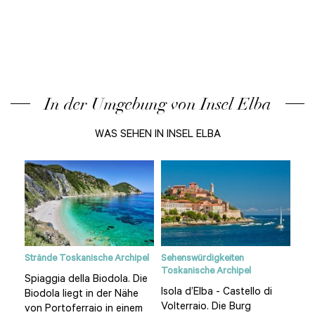
In der Umgebung von Insel Elba
WAS SEHEN IN INSEL ELBA
Strände Toskanische Archipel
Sehenswürdigkeiten
Die 
Toskanische Archipel
Tos
Spiaggia della Biodola. Die
Isola d’Elba - Castello di
Die
Biodola liegt in der Nähe
und
Volterraio. Die Burg
gan
von Portoferraio in einem