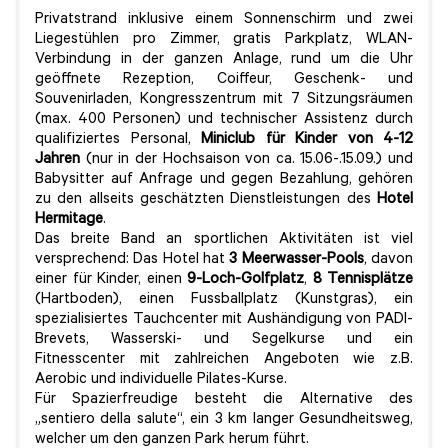
Privatstrand inklusive einem Sonnenschirm und zwei
Liegestühlen pro Zimmer, gratis Parkplatz, WLAN-
Verbindung in der ganzen Anlage, rund um die Uhr
geöffnete Rezeption, Coiffeur, Geschenk- und
Souvenirladen, Kongresszentrum mit 7 Sitzungsräumen
(max. 400 Personen) und technischer Assistenz durch
qualifiziertes Personal,
Miniclub für Kinder von 4-12
Jahren
(nur in der Hochsaison von ca. 15.06-.15.09.) und
Babysitter auf Anfrage und gegen Bezahlung, gehören
zu den allseits geschätzten Dienstleistungen des
Hotel
Hermitage
.
Das breite Band an sportlichen Aktivitäten ist viel
versprechend: Das Hotel hat
3 Meerwasser-Pools
, davon
einer für Kinder, einen
9-Loch-Golfplatz
,
8 Tennisplätze
(Hartboden), einen Fussballplatz (Kunstgras), ein
spezialisiertes Tauchcenter mit Aushändigung von PADI-
Brevets, Wasserski- und Segelkurse und ein
Fitnesscenter mit zahlreichen Angeboten wie z.B.
Aerobic und individuelle Pilates-Kurse.
Für Spazierfreudige besteht die Alternative des
„sentiero della salute“, ein 3 km langer Gesundheitsweg,
welcher um den ganzen Park herum führt.