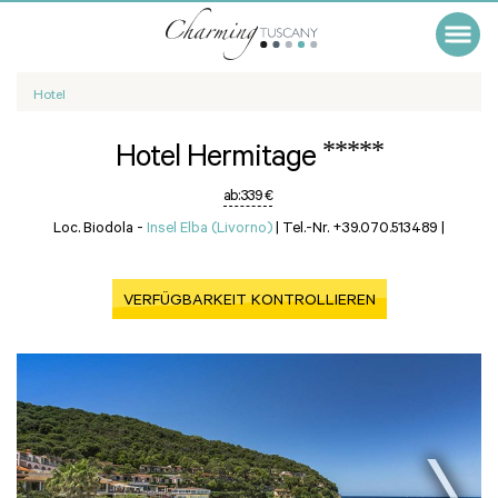
Hotel
*****
Hotel Hermitage
ab:
339 €
Loc. Biodola -
Insel Elba (Livorno)
|
Tel.-Nr. +39.070.513489
|
VERFÜGBARKEIT KONTROLLIEREN