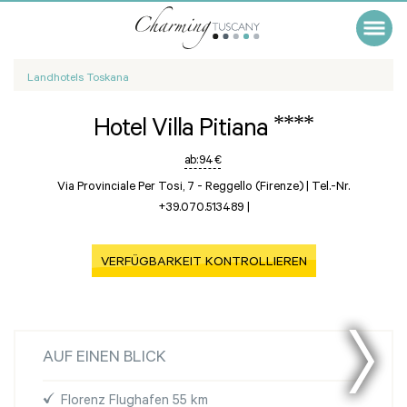
Landhotels Toskana
****
Hotel Villa Pitiana
ab:
94 €
Via Provinciale Per Tosi, 7 -
Reggello (Firenze)
|
Tel.-Nr.
+39.070.513489
|
VERFÜGBARKEIT KONTROLLIEREN
AUF EINEN BLICK
Florenz Flughafen 55 km