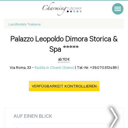
Landhotels Toskana
Palazzo Leopoldo Dimora Storica &
*****
Spa
ab:
112 €
Via Roma, 33 -
Radda In Chianti (Siena)
|
Tel.-Nr. +39.070.513489
|
VERFÜGBARKEIT KONTROLLIEREN
AUF EINEN BLICK