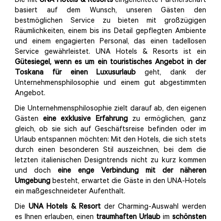
Die mit
UNA Hotels & Resorts
eingerichtete Partnerschaft
basiert auf dem Wunsch, unseren Gästen den
bestmöglichen Service zu bieten mit großzügigen
Räumlichkeiten, einem bis ins Detail gepflegten Ambiente
und einem engagierten Personal, das einen tadellosen
Service gewährleistet. UNA Hotels & Resorts ist ein
Gütesiegel, wenn es um ein touristisches Angebot in der
Toskana für einen Luxusurlaub
geht, dank der
Unternehmensphilosophie und einem gut abgestimmten
Angebot.
Die Unternehmensphilosophie zielt darauf ab, den eigenen
Gästen
eine exklusive Erfahrung
zu ermöglichen, ganz
gleich, ob sie sich auf Geschäftsreise befinden oder im
Urlaub entspannen möchten: Mit den Hotels, die sich stets
durch einen besonderen Stil auszeichnen, bei dem die
letzten italienischen Designtrends nicht zu kurz kommen
und doch
eine enge Verbindung mit der näheren
Umgebung
besteht, erwartet die Gäste in den UNA-Hotels
ein maßgeschneideter Aufenthalt.
Die
UNA Hotels & Resort
der Charming-Auswahl werden
es Ihnen erlauben, einen
traumhaften Urlaub
im
schönsten