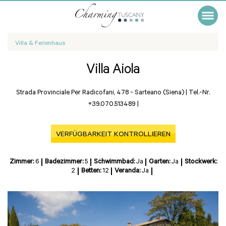
Villa & Ferienhaus
Villa Aiola
Strada Provinciale Per Radicofani, 478 -
Sarteano (Siena)
|
Tel.-Nr.
+39.070.513489
|
VERFÜGBARKEIT KONTROLLIEREN
Zimmer:
6
Badezimmer:
5
Schwimmbad:
Ja
Garten:
Ja
Stockwerk:
2
Betten:
12
Veranda:
Ja