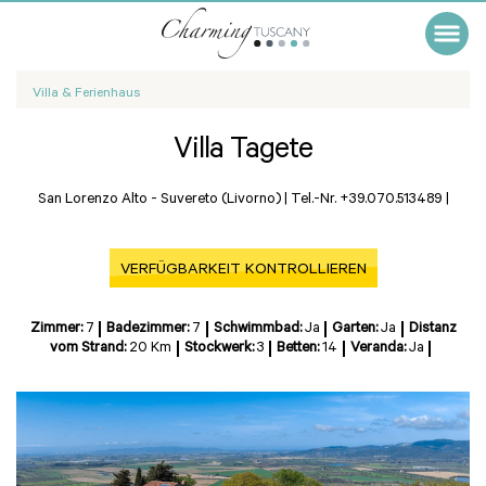
Villa & Ferienhaus
Villa Tagete
San Lorenzo Alto -
Suvereto (Livorno)
|
Tel.-Nr. +39.070.513489
|
VERFÜGBARKEIT KONTROLLIEREN
Zimmer:
7
Badezimmer:
7
Schwimmbad:
Ja
Garten:
Ja
Distanz
vom Strand:
20 Km
Stockwerk:
3
Betten:
14
Veranda:
Ja