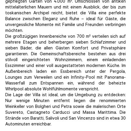
gepflegten Garten von 4.000 m². Umschlossen von antiken
mittelalterlichen Mauern und mit einem Ausblick, der bis zum
toskanischen Archipel reicht, bietet die Villa eine perfekte
Balance zwischen Eleganz und Ruhe – ideal für Gäste, die
unvergessliche Momente mit Familie und Freunden verbringen
möchten.
Die großzügigen Innenbereiche von 700 m² verteilen sich auf
mehrere Etagen und beherbergen sieben Schlafzimmer und
sieben Bäder, die allen Gästen Komfort und Privatsphäre
garantieren. Die Gemeinschaftsbereiche bestehen aus drei
stilvoll eingerichteten Wohnzimmern, einem einladenden
Esszimmer und einer voll ausgestatteten modernen Küche. Im
Außenbereich laden ein Essbereich unter der Pergola,
Lounges zum Verweilen und ein Infinity-Pool mit Panorama-
Wasserfall zum Entspannen ein, während der beheizte
Whirlpool absolute Wohlfühlmomente verspricht.
Die Lage der Villa ist ideal, um die Umgebung zu entdecken:
Nur wenige Minuten entfernt liegen die renommierten
Weinkeller von Bolgheri und Petra sowie die malerischen Orte
Suvereto, Castagneto Carducci und Massa Marittima. Die
Strände von Baratti, Salivoli und San Vincenzo sind in etwa 30
Autominuten erreichbar.