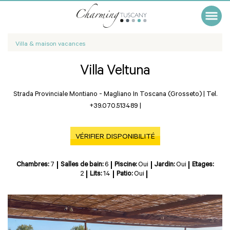
Villa & maison vacances
Villa Veltuna
Strada Provinciale Montiano -
Magliano In Toscana (Grosseto)
|
Tel.
+39.070.513489
|
VÉRIFIER DISPONIBILITÉ
Chambres:
7
Salles de bain:
6
Piscine:
Oui
Jardin:
Oui
Etages:
2
Lits:
14
Patio:
Oui