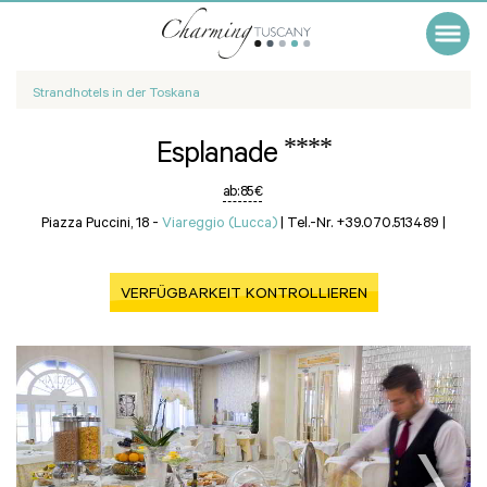
Strandhotels in der Toskana
****
Esplanade
ab:
85 €
Piazza Puccini, 18 -
Viareggio (Lucca)
|
Tel.-Nr. +39.070.513489
|
VERFÜGBARKEIT KONTROLLIEREN