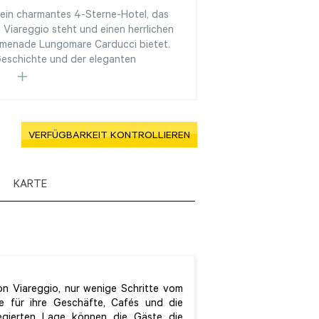
 ein charmantes 4-Sterne-Hotel, das
 Viareggio steht und einen herrlichen
omenade Lungomare Carducci bietet.
 Geschichte und der eleganten
VERFÜGBARKEIT KONTROLLIEREN
KARTE
on Viareggio, nur wenige Schritte vom
e für ihre Geschäfte, Cafés und die
ilegierten Lage können die Gäste die