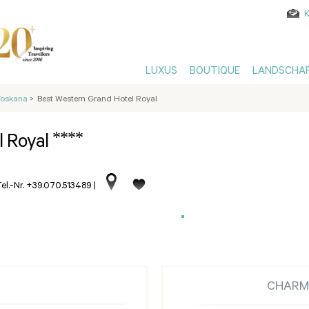
LUXUS
BOUTIQUE
LANDSCHA
 Toskana
>
Best Western Grand Hotel Royal
****
l Royal
el.-Nr. +39.070.513489
|
CHARM