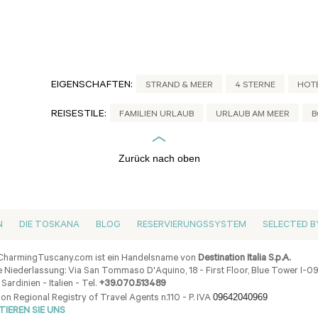
EIGENSCHAFTEN:
STRAND & MEER
4 STERNE
HOT
REISESTILE:
FAMILIEN URLAUB
URLAUB AM MEER
B
Zurück nach oben
N
DIE TOSKANA
BLOG
RESERVIERUNGSSYSTEM
SELECTED B
harmingTuscany.com ist ein Handelsname von
Destination Italia S.p.A.
 Niederlassung: Via San Tommaso D'Aquino, 18 - First Floor, Blue Tower I-0
 Sardinien - Italien - Tel.
+39.070.513489
09642040969
ion Regional Registry of Travel Agents n.110 - P. IVA
IEREN SIE UNS