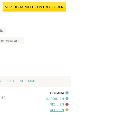
VERFÜGBARKEIT KONTROLLIEREN
EL
OOTSURLAUB
Y
FAQ
SITE MAP
TOSKANA
9134
SARDINIEN
SIZILIEN
APULIEN