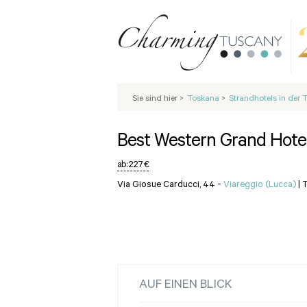
Sie sind hier
>
Toskana
>
Strandhotels in der
Best Western Grand Hote
ab:
227 €
Via Giosue Carducci, 44 -
Viareggio (Lucca)
|
T
AUF EINEN BLICK