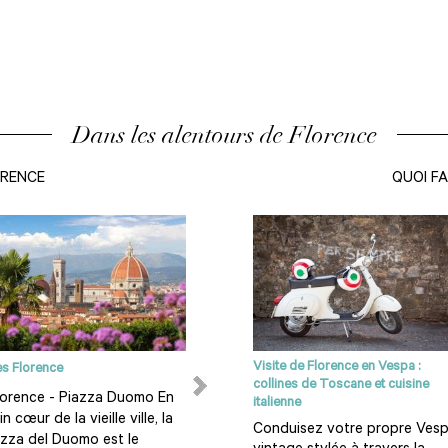
Dans les alentours de Florence
ORENCE
QUOI FA
Visite de Florence en Vespa :
es Florence
Le Chianti
collines de Toscane et cuisine
orence - Piazza Duomo En
Qu’est-ce que le Chianti ? L’un
italienne
in cœur de la vieille ville, la
des meilleurs vins au monde et
Conduisez votre propre Ves
azza del Duomo est le
la plus célèbre étiquette