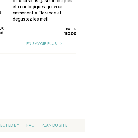
d'excursions gastronomiques
d'une heure en montgolfi
et œnologiques qui vous
départ du village de San
à
emmènent à Florence et
dégustez les meil
UR
Du EUR
EN SAVOIR PLUS
00
150.00
EN SAVOIR PLUS
LECTED BY
FAQ
PLAN DU SITE