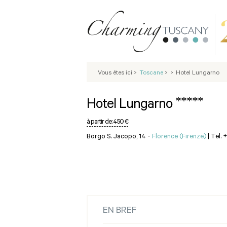
Vous êtes ici
>
Toscane
>
>
Hotel Lungarno
*****
Hotel Lungarno
à partir de:
450 €
Borgo S. Jacopo, 14 -
Florence (Firenze)
|
Tel. 
EN BREF