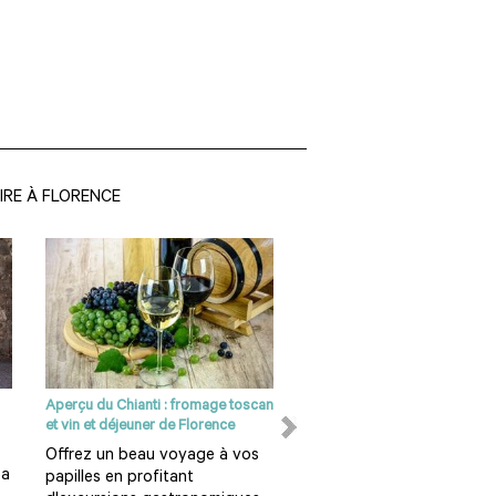
IRE À FLORENCE
Aperçu du Chianti : fromage toscan
Vol en montgolfière en Tosc
et vin et déjeuner de Florence
Découvrez la campagne
Offrez un beau voyage à vos
toscane sur plusieurs
pa
papilles en profitant
kilomètres à l'occasion d'