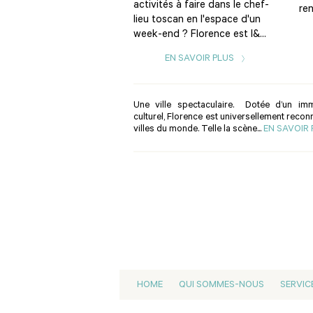
activités à faire dans le chef-
ren
lieu toscan en l'espace d'un
week-end ? Florence est l&...
EN SAVOIR PLUS
Une ville spectaculaire. Dotée d’un imm
culturel, Florence est universellement reco
villes du monde. Telle la scène...
EN SAVOIR
HOME
QUI SOMMES-NOUS
SERVIC