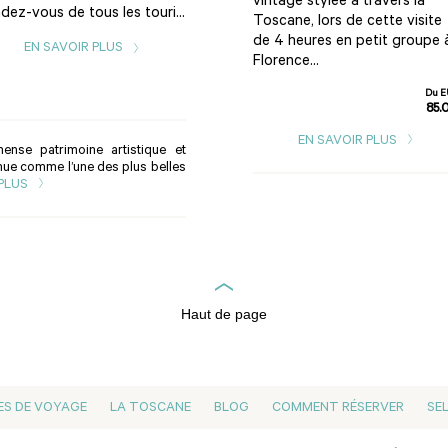
vintage stylée à travers la
dez-vous de tous les touri...
d’Italie. L&rs...
Toscane, lors de cette visite
de 4 heures en petit groupe 
EN SAVOIR PLUS
EN SAVOIR PLUS
Florence...
Du E
85.
EN SAVOIR PLUS
ense patrimoine artistique et
nnue comme l’une des plus belles
 PLUS
Haut de page
ES DE VOYAGE
LA TOSCANE
BLOG
COMMENT RÉSERVER
SE