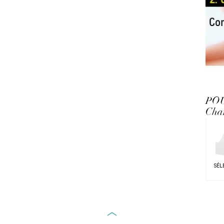
PO
Cha
SÉL