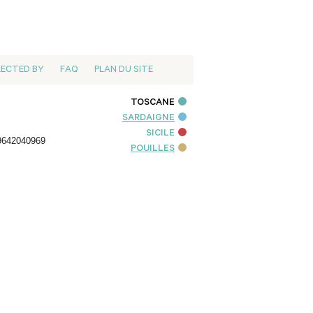
LECTED BY
FAQ
PLAN DU SITE
TOSCANE
SARDAIGNE
SICILE
9642040969
POUILLES