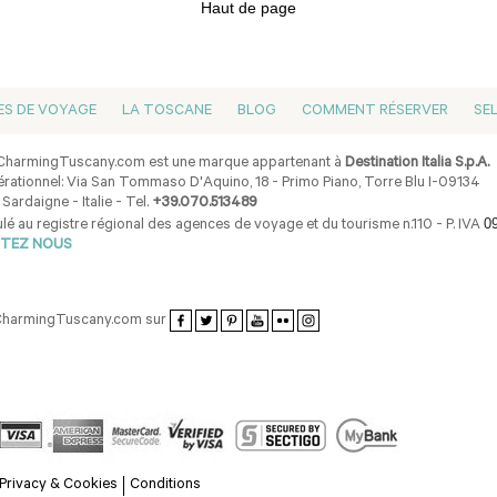
Haut de page
ES DE VOYAGE
LA TOSCANE
BLOG
COMMENT RÉSERVER
SE
harmingTuscany.com est une marque appartenant à
Destination Italia S.p.A.
rationnel: Via San Tommaso D'Aquino, 18 - Primo Piano, Torre Blu I-09134
 Sardaigne - Italie - Tel.
+39.070.513489
0
lé au registre régional des agences de voyage et du tourisme n.110 - P. IVA
TEZ NOUS
CharmingTuscany.com sur
Privacy & Cookies
Conditions