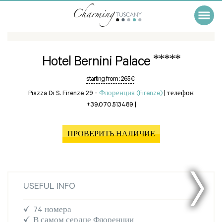
*****
Hotel Bernini Palace
starting from :
265 €
Piazza Di S. Firenze 29 -
Флоренция (Firenze)
|
телефон
+39.070.513489
|
ПРОВЕРИТЬ НАЛИЧИЕ
USEFUL INFO
74 номера
В самом сердце Флоренции