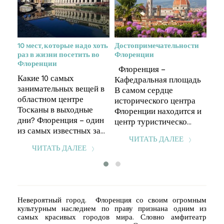
10 мест, которые надо хоть
Достопримечательности
Кь
раз в жизни посетить во
Флоренции
о
Что
Флоренции
Флоренция –
одн
Какие 10 самых
Кафедральная площадь
ре и
зна
занимательных вещей в
В самом сердце
 в
сам
областном центре
исторического центра
но
Ита
Тосканы в выходные
Флоренции находится и
из 
дни? Флоренция – один
центр туристическо...
из самых известных за...
ЧИТАТЬ ДАЛЕЕ
ЧИТАТЬ ДАЛЕЕ
Невероятный город. Флоренция со своим огромным
культурным наследием по праву признана одним из
самых красивых городов мира. Словно амфитеатр