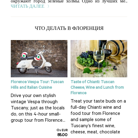
окружают город зеленые холмы. Одно из лучших ме...
ЧИТАТЬ ДАЛЕЕ
ЧТО ДЕЛАТЬ В ФЛОРЕНЦИЯ
ight
Florence Vespa Tour: Tuscan
Taste of Chianti: Tuscan
Tusc
Hills and Italian Cuisine
Cheese, Wine and Lunch from
See
Florence
Drive your own stylish
bea
Treat your taste buds on a
vintage Vespa through
 hot
cou
full-day Chianti wine and
Tuscany, just as the locals
air 
food tour from Florence
do, on this 4-hour small-
f
pla
and sample some of
group tour from Florence...
San
Tuscany’s finest wine,
От EUR
т EUR
cheese, meat, chocolate
85.00
0.00