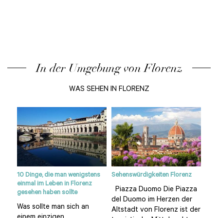
In der Umgebung von Florenz
WAS SEHEN IN FLORENZ
10 Dinge, die man wenigstens
Sehenswürdigkeiten Florenz
Das 
einmal im Leben in Florenz
iner
Piazza Duomo Die Piazza
Chi
gesehen haben sollte
e
del Duomo im Herzen der
der
Was sollte man sich an
Altstadt von Florenz ist der
der
einem einzigen