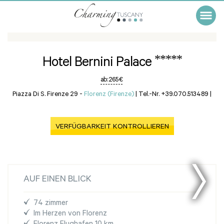
*****
Hotel Bernini Palace
ab:
265 €
Piazza Di S. Firenze 29 -
Florenz (Firenze)
|
Tel.-Nr. +39.070.513489
|
VERFÜGBARKEIT KONTROLLIEREN
AUF EINEN BLICK
74 zimmer
Im Herzen von Florenz