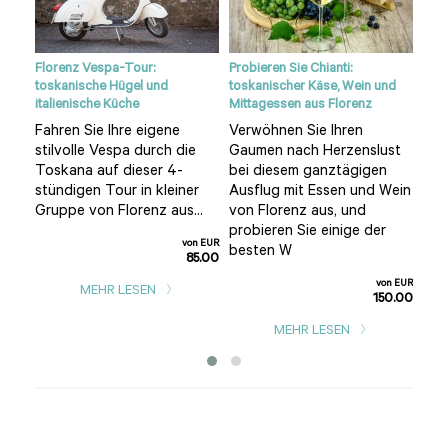
 der
Florenz Vespa-Tour:
Probieren Sie Chianti:
Flug
toskanische Hügel und
toskanischer Käse, Wein und
Tos
italienische Küche
Mittagessen aus Florenz
Seh
Fahren Sie Ihre eigene
Verwöhnen Sie Ihren
aft
wun
stilvolle Vespa durch die
Gaumen nach Herzenslust
-
der
Toskana auf dieser 4-
bei diesem ganztägigen
stü
stündigen Tour in kleiner
Ausflug mit Essen und Wein
n
Hei
Gruppe von Florenz aus...
von Florenz aus, und
Cas
probieren Sie einige der
star
von EUR
besten W
85.00
n EUR
0.00
von EUR
MEHR LESEN
150.00
MEHR LESEN