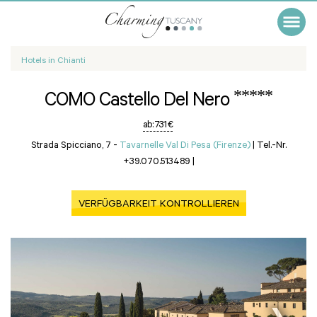
Hotels in Chianti
*****
COMO Castello Del Nero
ab:
731 €
Strada Spicciano, 7 -
Tavarnelle Val Di Pesa (Firenze)
|
Tel.-Nr.
+39.070.513489
|
VERFÜGBARKEIT KONTROLLIEREN