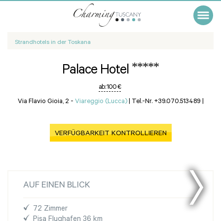
Strandhotels in der Toskana
*****
Palace Hotel
ab:
100 €
Via Flavio Gioia, 2 -
Viareggio (Lucca)
|
Tel.-Nr. +39.070.513489
|
VERFÜGBARKEIT KONTROLLIEREN
AUF EINEN BLICK
72 Zimmer
Pisa Flughafen 36 km