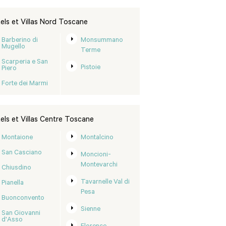
els et Villas Nord Toscane
Barberino di
Monsummano
Mugello
Terme
Scarperia e San
Pistoie
Piero
Forte dei Marmi
els et Villas Centre Toscane
Montaione
Montalcino
San Casciano
Moncioni-
Montevarchi
Chiusdino
Tavarnelle Val di
Pianella
Pesa
Buonconvento
Sienne
San Giovanni
d'Asso