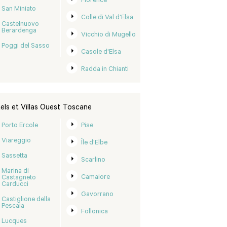
Florence
San Miniato
Colle di Val d'Elsa
Castelnuovo
Berardenga
Vicchio di Mugello
Poggi del Sasso
Casole d'Elsa
Radda in Chianti
els et Villas Ouest Toscane
Porto Ercole
Pise
Viareggio
Île d'Elbe
Sassetta
Scarlino
Marina di
Camaiore
Castagneto
Carducci
Gavorrano
Castiglione della
Pescaia
Follonica
Lucques