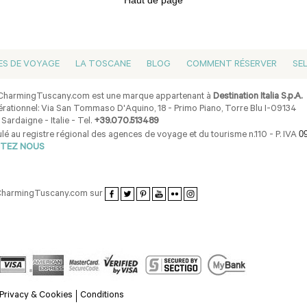
Haut de page
ES DE VOYAGE
LA TOSCANE
BLOG
COMMENT RÉSERVER
SE
harmingTuscany.com est une marque appartenant à
Destination Italia S.p.A.
rationnel: Via San Tommaso D'Aquino, 18 - Primo Piano, Torre Blu I-09134
 Sardaigne - Italie - Tel.
+39.070.513489
0
lé au registre régional des agences de voyage et du tourisme n.110 - P. IVA
TEZ NOUS
CharmingTuscany.com sur
Privacy & Cookies
Conditions