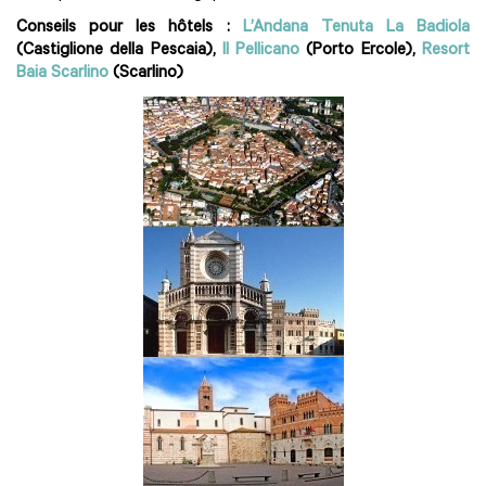
Conseils pour les hôtels :
L’Andana Tenuta La Badiola
(Castiglione della Pescaia),
Il Pellicano
(Porto Ercole),
Resort
Baia Scarlino
(Scarlino)